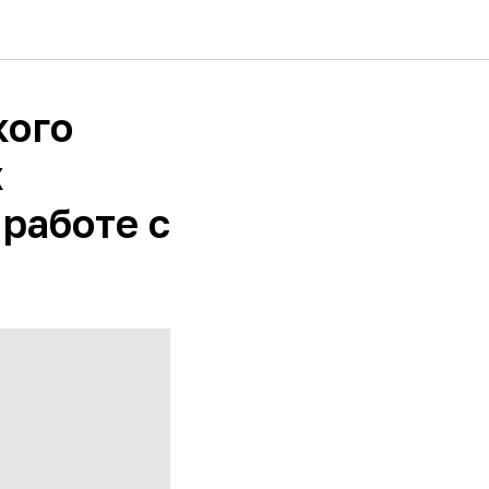
кого
х
работе с