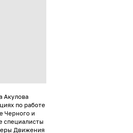
а Акулова
циях по работе
е Черного и
ие специалисты
теры Движения