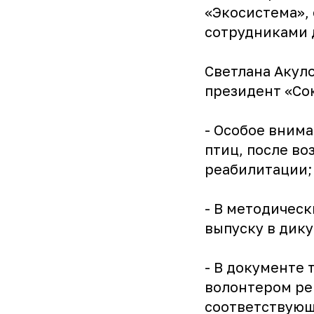
«Экосистема», 
сотрудниками 
Светлана Акул
президент «Со
- Особое вним
птиц, после в
реабилитации;
- В методическ
выпуску в дику
- В документе
волонтером рег
соответствующ