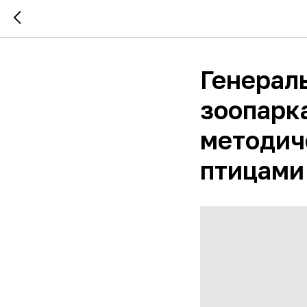
Генерал
зоопарк
методич
птицами