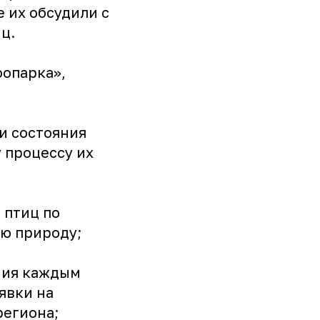
 их обсудили с
ц.
оопарка»,
и состояния
 процессу их
 птиц по
ую природу;
ния каждым
явки на
региона;